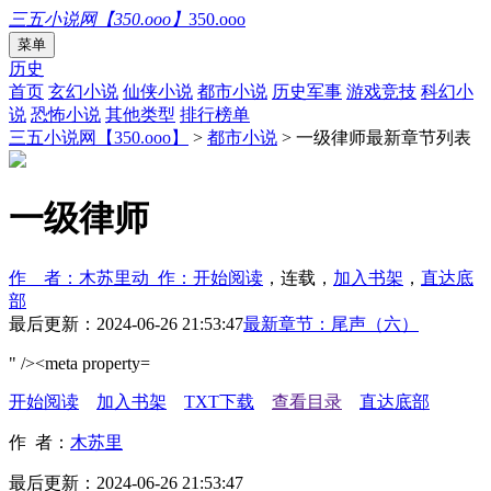
三五小说网【350.ooo】
350.ooo
菜单
历史
首页
玄幻小说
仙侠小说
都市小说
历史军事
游戏竞技
科幻小
说
恐怖小说
其他类型
排行榜单
三五小说网【350.ooo】
>
都市小说
> 一级律师最新章节列表
一级律师
作 者：木苏里
动 作：
开始阅读
，连载，
加入书架
，
直达底
部
最后更新：2024-06-26 21:53:47
最新章节：尾声（六）
" /><meta property=
开始阅读
加入书架
TXT下载
查看目录
直达底部
作 者：
木苏里
最后更新：2024-06-26 21:53:47