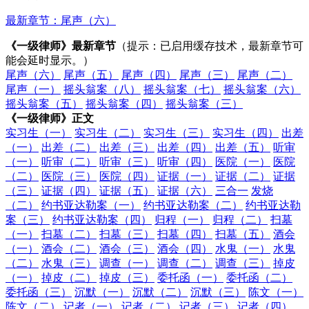
最新章节：尾声（六）
《一级律师》最新章节
（提示：已启用缓存技术，最新章节可
能会延时显示。）
尾声（六）
尾声（五）
尾声（四）
尾声（三）
尾声（二）
尾声（一）
摇头翁案（八）
摇头翁案（七）
摇头翁案（六）
摇头翁案（五）
摇头翁案（四）
摇头翁案（三）
《一级律师》正文
实习生（一）
实习生（二）
实习生（三）
实习生（四）
出差
（一）
出差（二）
出差（三）
出差（四）
出差（五）
听审
（一）
听审（二）
听审（三）
听审（四）
医院（一）
医院
（二）
医院（三）
医院（四）
证据（一）
证据（二）
证据
（三）
证据（四）
证据（五）
证据（六）
三合一
发烧
（二）
约书亚达勒案（一）
约书亚达勒案（二）
约书亚达勒
案（三）
约书亚达勒案（四）
归程（一）
归程（二）
扫墓
（一）
扫墓（二）
扫墓（三）
扫墓（四）
扫墓（五）
酒会
（一）
酒会（二）
酒会（三）
酒会（四）
水鬼（一）
水鬼
（二）
水鬼（三）
调查（一）
调查（二）
调查（三）
掉皮
（一）
掉皮（二）
掉皮（三）
委托函（一）
委托函（二）
委托函（三）
沉默（一）
沉默（二）
沉默（三）
陈文（一）
陈文（二）
记者（一）
记者（二）
记者（三）
记者（四）