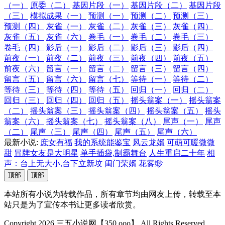
（一）
原委（二）
基因片段（一）
基因片段（二）
基因片段
（三）
模拟成果（一）
预测（一）
预测（二）
预测（三）
预测（四）
灰雀（一）
灰雀（二）
灰雀（三）
灰雀（四）
灰雀（五）
灰雀（六）
卷毛（一）
卷毛（二）
卷毛（三）
卷毛（四）
影后（一）
影后（二）
影后（三）
影后（四）
前夜（一）
前夜（二）
前夜（三）
前夜（四）
前夜（五）
前夜（六）
留言（一）
留言（二）
留言（三）
留言（四）
留言（五）
留言（六）
留言（七）
等待（一）
等待（二）
等待（三）
等待（四）
等待（五）
回归（一）
回归（二）
回归（三）
回归（四）
回归（五）
摇头翁案（一）
摇头翁案
（二）
摇头翁案（三）
摇头翁案（四）
摇头翁案（五）
摇头
翁案（六）
摇头翁案（七）
摇头翁案（八）
尾声（一）
尾声
（二）
尾声（三）
尾声（四）
尾声（五）
尾声（六）
最新小说:
庶女有福
我的系统能鉴宝
风云龙婿
可萌可暖微微
甜
冒牌女友是大明星
单手插袋,制霸舞台
人生重启二十年
相
声：台上无大小,台下立新坟
闺门荣婿
花雾缈
顶部
顶部
本站所有小说为转载作品，所有章节均由网友上传，转载至本
站只是为了宣传本书让更多读者欣赏。
Copyright 2026 三五小说网【350.ooo】 All Rights Reserved.